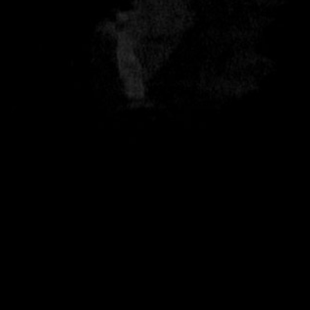
contact@altamar-films.com
siège social