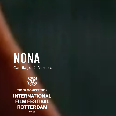
NONA
Camila José Donoso